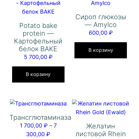
мо
вы
Сироп глюкозы
на
— Amylco
Potato bake
стр
protein —
600,00
₽
тов
Картофельный
белок BAKE
В корзину
5 700,00
₽
В корзину
Трансглютаминаза
Желатин
1 700,00
₽
–
7
листовой Rhein
Диапазон
300,00
₽