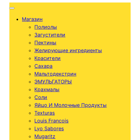
Перейти
к
Магазин
содержимому
Полиолы
Загустители
Пектины
Желирующие ингредиенты
Красители
Сахара
Мальтодекстрин
ЭМУЛЬГАТОРЫ
Крахмалы
Соли
Яйцо И Молочные Продукты
Texturas
Louis Francois
Lyo Sabores
Mugaritz