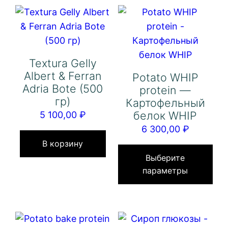
Textura Gelly
Albert & Ferran
Potato WHIP
Adria Bote (500
protein —
гр)
Картофельный
белок WHIP
5 100,00
₽
6 300,00
₽
Это
В корзину
тов
Выберите
параметры
им
нес
вар
Оп