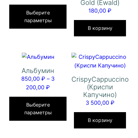
Gold (Ewald)
цен:
Этот
180,00
₽
1
товар
Выберите
параметры
700,00 ₽
имеет
В корзину
–
несколько
7
вариаций.
300,00 ₽
Опции
можно
выбрать
Альбумин
на
CrispyCappuccino
850,00
₽
–
3
странице
(Криспи
Диапазон
200,00
₽
товара.
Капучино)
цен:
Этот
3 500,00
₽
850,00 ₽
товар
Выберите
параметры
–
имеет
В корзину
3
несколько
200,00 ₽
вариаций.