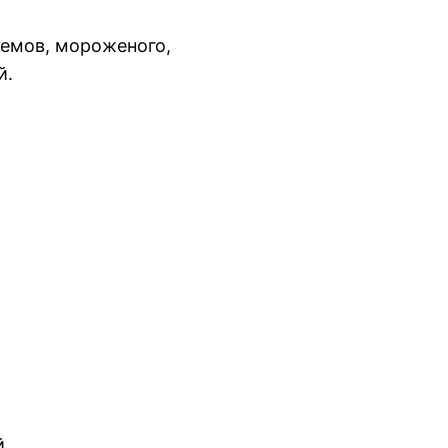
жемов, мороженого,
й.
й.