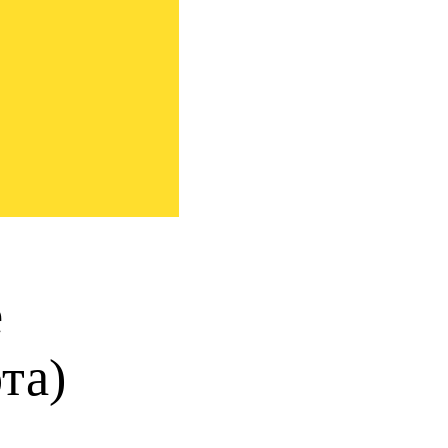
e
та)