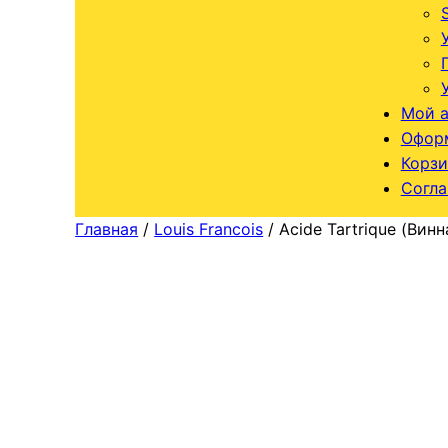
Мой а
Оформ
Корзи
Согла
Главная
/
Louis Francois
/ Acide Tartrique (Вин