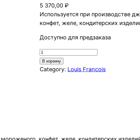
5 370,00
₽
Используется при производстве д
конфет, желе, кондитерских издели
Доступно для предзаказа
Количество
товара
В корзину
Acide
Category:
Louis Francois
Tartrique
(Винная
кислота)
мороженого, конфет, желе, кондитерских издели