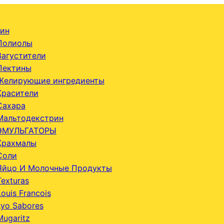
ин
Полиолы
Загустители
Пектины
Желирующие ингредиенты
Красители
Сахара
Мальтодекстрин
ЭМУЛЬГАТОРЫ
Крахмалы
Соли
Яйцо И Молочные Продукты
Texturas
Louis Francois
Lyo Sabores
Mugaritz