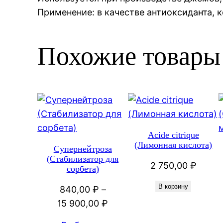
Применение: в качестве антиоксиданта, к
Похожие товары
Acide citrique
(Лимонная кислота)
Супернейтроза
(Стабилизатор для
2 750,00
₽
сорбета)
В корзину
840,00
₽
–
Диапазон
15 900,00
₽
цен: