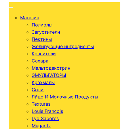
Перейти
к
Магазин
содержимому
Полиолы
Загустители
Пектины
Желирующие ингредиенты
Красители
Сахара
Мальтодекстрин
ЭМУЛЬГАТОРЫ
Крахмалы
Соли
Яйцо И Молочные Продукты
Texturas
Louis Francois
Lyo Sabores
Mugaritz