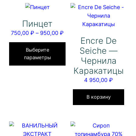
Пинцет
Диапазон
750,00
₽
–
950,00
₽
Encre De
цен:
Этот
Seiche —
750,00 ₽
товар
Выберите
параметры
–
имеет
Чернила
950,00 ₽
несколько
Каракатицы
вариаций.
4 950,00
₽
Опции
можно
В корзину
выбрать
на
странице
товара.